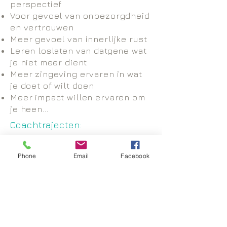
perspectief
Voor gevoel van onbezorgdheid
en vertrouwen
Meer gevoel van innerlijke rust
Leren loslaten van datgene wat
je niet meer dient
Meer zingeving ervaren in wat
je doet of wilt doen
Meer impact willen ervaren om
je heen...
Coachtrajecten:
1-op-1 trajecten: losse afspraken te
Phone
Email
Facebook
boeken.
Wellness & Bewustwording
Retreats op Ibiza met groepen, zie
www.senseyourself.nl
Essentie traject 6 maanden in NL:
Traject verspreid over 6 maanden.
Voor meer bezieling in wat je doet